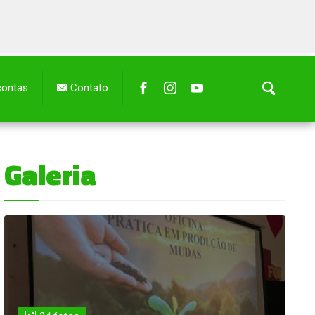
contas
Contato
Galeria
are